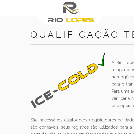
Skip
to
content
QUALIFICAÇÃO T
A Rio Lope
refrigerad
homogênea 
para o tra
Para uma av
verificar a
que opera o
São necessários dataloggers (registradores de dad
são confiáveis, seus registros são utilizados para a